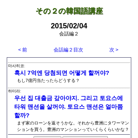
その２の韓国語講座
2015/02/04
会話編２
< 前
会話編２目次
次 >
마사히코
혹시 7억엔 당첨되면 어떻게 할꺼야?
もし7億円当たったらどうする？
하미라
우선 집 대출금 갚아야지. 그리고 토요스에
타워 맨션을 살꺼야. 토요스 맨션은 얼마쯤
할까?
まず家のローンを返そうかな。それから豊洲にタワーマン
ションを買う。豊洲のマンションっていくらくらいかな？