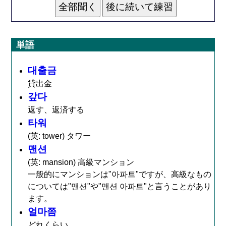
単語
대출금
貸出金
갚다
返す、返済する
타워
(英: tower) タワー
맨션
(英: mansion) 高級マンション
一般的にマンションは"아파트"ですが、高級なもの
については"맨션"や"맨션 아파트"と言うことがあり
ます。
얼마쯤
どれくらい