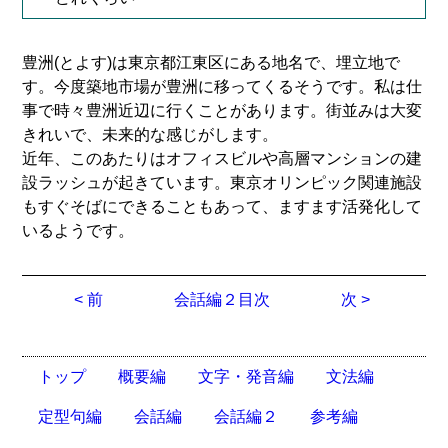
豊洲(とよす)は東京都江東区にある地名で、埋立地で
す。今度築地市場が豊洲に移ってくるそうです。私は仕
事で時々豊洲近辺に行くことがあります。街並みは大変
きれいで、未来的な感じがします。
近年、このあたりはオフィスビルや高層マンションの建
設ラッシュが起きています。東京オリンピック関連施設
もすぐそばにできることもあって、ますます活発化して
いるようです。
< 前
会話編２目次
次 >
トップ
概要編
文字・発音編
文法編
定型句編
会話編
会話編２
参考編